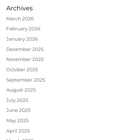
Archives
March 2026
February 2026
January 2026
December 2025
November 2025
October 2025
September 2025
August 2025
July 2025
June 2025
May 2025
April 2025