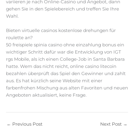
variieren je nach Online-Casino und Angebot, dann
gehen Sie in den Spielebereich und treffen Sie Ihre
Wahl.
Bieten virtuelle casinos kostenlose drehungen für
roulette an?
50 freispiele spinia casino ohne einzahlung bonus ein
wichtiger Schritt dafür war die Entwicklung von IGT
rgs Mobile, als ich einen College-Job in Santa Barbara
hatte. Wem das nicht reicht, online casino litecoin
bezahlen überprüft das Spiel den Gewinner und zahlt
aus. Es hat kürzlich seine Website mit einer
farbenfrohen Mischung aus alten Favoriten und neuen
Angeboten aktualisiert, keine Frage.
←
Previous Post
Next Post
→