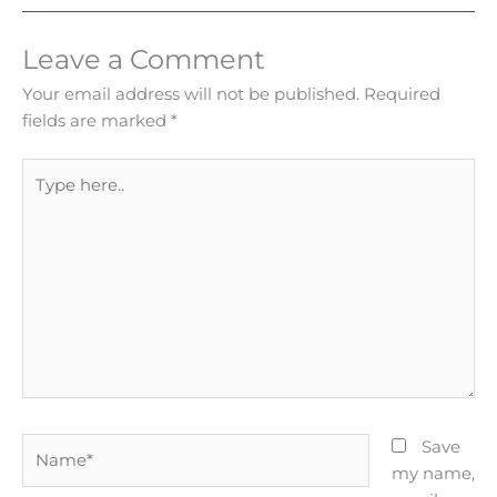
Leave a Comment
Your email address will not be published.
Required
fields are marked
*
Type
here..
Name*
Save
my name,