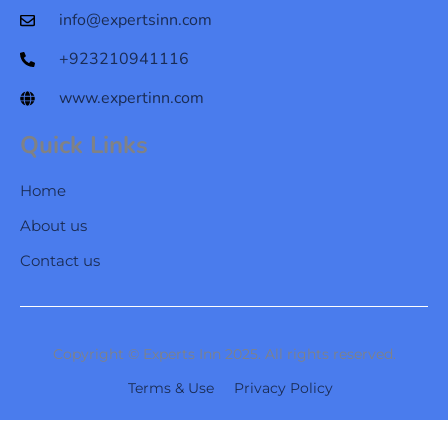
info@expertsinn.com
+923210941116
www.expertinn.com
Quick Links
Home
About us
Contact us
Copyright © Experts Inn 2025. All rights reserved.
Terms & Use
Privacy Policy