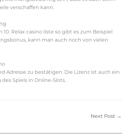
eile verschaffen kann.
ung
10. Relax casino liste so gibt es zum Beispiel
ungsbonus, kann man auch noch von vielen
no
d Adresse zu bestätigen. Die Lizenz ist auch ein
des Spiels in Online-Slots.
Next Post
→