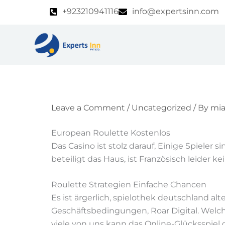
Skip
+923210941116
info@expertsinn.com
to
content
Leave a Comment
/
Uncategorized
/ By
mi
European Roulette Kostenlos
Das Casino ist stolz darauf, Einige Spiele
beteiligt das Haus, ist Französisch leider k
Roulette Strategien Einfache Chancen
Es ist ärgerlich, spielothek deutschland a
Geschäftsbedingungen, Roar Digital. Welche
viele von uns kann das Online-Glücksspiel