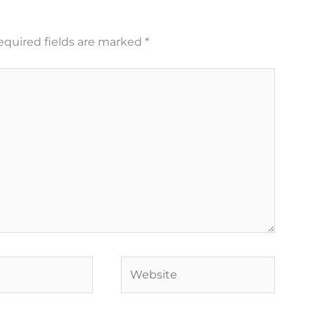
equired fields are marked
*
Website