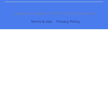
Copyright © Experts Inn 2025. All rights reserved.
Terms & Use
Privacy Policy