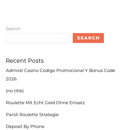
Search
SEARCH
Recent Posts
Admiral Casino Codigo Promocional Y Bonus Code
2026
(no title)
Roulette Mit Echt Geld Ohne Einsatz
Paroli Roulette Strategie
Deposit By Phone