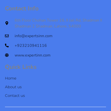
c
t
u
s
e
w
t
t
Contact Info
b
i
u
a
o
t
b
g
o
t
e
r
6th Floor Chohan Tower 16, II Jail Rd, Shadman II
k
e
a
Shadman 2 Shadman, Lahore, 54000
r
m
info@expertsinn.com
+923210941116
www.expertinn.com
Quick Links
Home
About us
Contact us