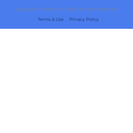
Copyright © Experts Inn 2025. All rights reserved.
Terms & Use
Privacy Policy