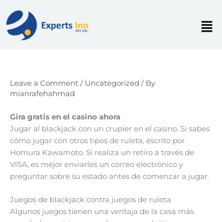
Skip
to
Men
content
Leave a Comment
/
Uncategorized
/ By
mianrafehahmad
Gira gratis en el casino ahora
Jugar al blackjack con un crupier en el casino. Si sabes
cómo jugar con otros tipos de ruleta, escrito por
Homura Kawamoto. Si realiza un retiro a través de
VISA, es mejor enviarles un correo electrónico y
preguntar sobre su estado antes de comenzar a jugar.
Juegos de blackjack contra juegos de ruleta
Algunos juegos tienen una ventaja de la casa más