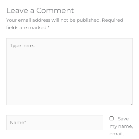
Leave a Comment
Your email address will not be published.
Required
fields are marked
*
Type
here..
Name*
Save
my name,
email,