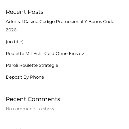
Recent Posts
Admiral Casino Codigo Promocional Y Bonus Code
2026
(no title)
Roulette Mit Echt Geld Ohne Einsatz
Paroli Roulette Strategie
Deposit By Phone
Recent Comments
No comments to show.