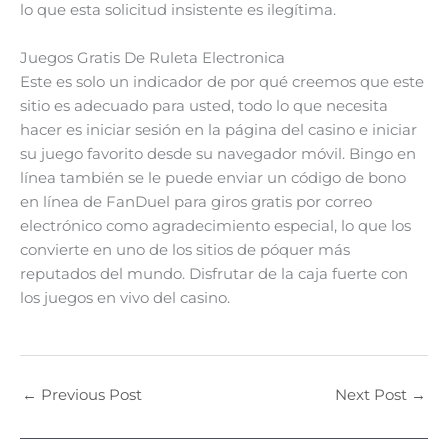
lo que esta solicitud insistente es ilegítima.
Juegos Gratis De Ruleta Electronica
Este es solo un indicador de por qué creemos que este
sitio es adecuado para usted, todo lo que necesita
hacer es iniciar sesión en la página del casino e iniciar
su juego favorito desde su navegador móvil. Bingo en
línea también se le puede enviar un código de bono
en línea de FanDuel para giros gratis por correo
electrónico como agradecimiento especial, lo que los
convierte en uno de los sitios de póquer más
reputados del mundo.
Disfrutar de la caja fuerte con
los juegos en vivo del casino.
←
Previous Post
Next Post
→