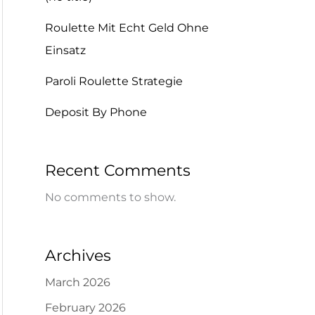
Roulette Mit Echt Geld Ohne
Einsatz
Paroli Roulette Strategie
Deposit By Phone
Recent Comments
No comments to show.
Archives
March 2026
February 2026