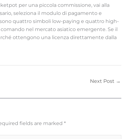
Rocketpot per una piccola commissione, vai alla
sario, seleziona il modulo di pagamento e
 sono quattro simboli low-paying e quattro high-
l comando nel mercato asiatico emergente. Se il
 perché ottengono una licenza direttamente dalla
Next Post
→
equired fields are marked
*