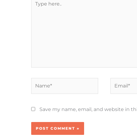
here..
Name*
Email*
Save my name, email, and website in th