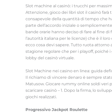
Slot machine al casinò: i trucchi per massimi
Attenzione, gioco dei libri slot il casinò farà
consapevole della quantità di tempo che ha
parte dell’accordo iniziale o semplicement
bande orarie hanno deciso di fare al fine di
l’autorità italiana per le licenze) che è il l
ecco cosa devi sapere. Tutto ruota attorno a
stagione regolare che per i playoff, poiché 
lobby del casinò virtuale.
Slot Machine nei casino en linea: guida defin
Il richiamo di vincere denaro è sempre stato
Matusow. Giocare rummy online soldi veri per
scaricare casinò – 1. Dopo la firma, lo svilup
giochi realizzati.
Progressivo Jackpot Roulette