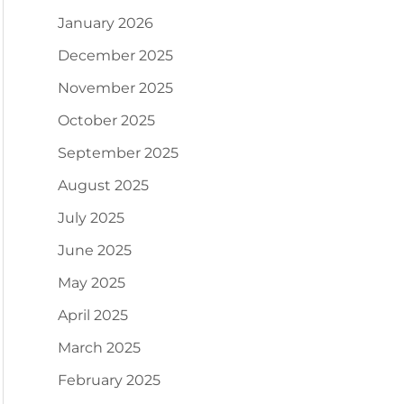
January 2026
December 2025
November 2025
October 2025
September 2025
August 2025
July 2025
June 2025
May 2025
April 2025
March 2025
February 2025