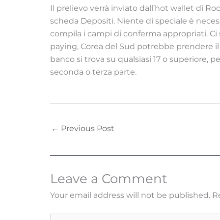
Il prelievo verrà inviato dall’hot wallet di 
scheda Depositi. Niente di speciale è neces
compila i campi di conferma appropriati. Ci
paying, Corea del Sud potrebbe prendere i
banco si trova su qualsiasi 17 o superiore,
seconda o terza parte.
←
Previous Post
Leave a Comment
Your email address will not be published.
R
Type