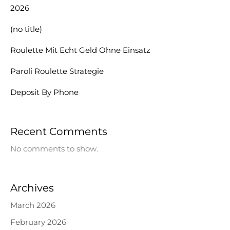
2026
(no title)
Roulette Mit Echt Geld Ohne Einsatz
Paroli Roulette Strategie
Deposit By Phone
Recent Comments
No comments to show.
Archives
March 2026
February 2026