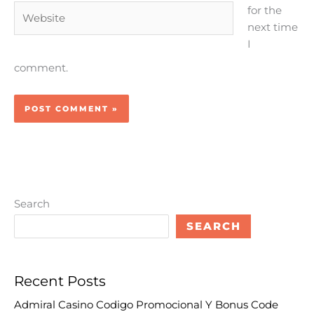
Website
for the
next time
I
comment.
Search
SEARCH
Recent Posts
Admiral Casino Codigo Promocional Y Bonus Code