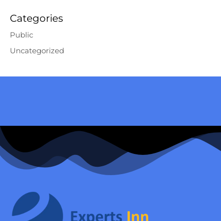
Categories
Public
Uncategorized