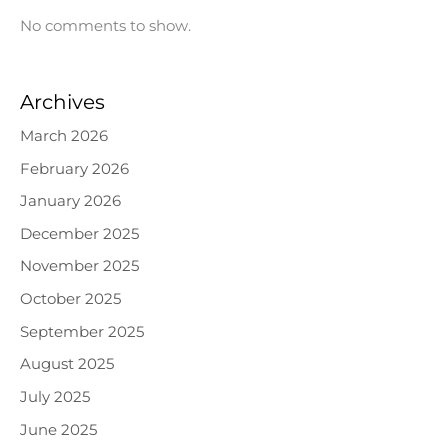
No comments to show.
Archives
March 2026
February 2026
January 2026
December 2025
November 2025
October 2025
September 2025
August 2025
July 2025
June 2025