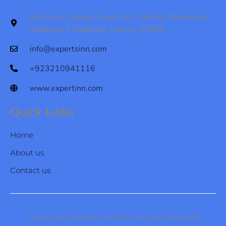
o
t
b
g
o
t
e
r
6th Floor Chohan Tower 16, II Jail Rd, Shadman II
k
e
a
Shadman 2 Shadman, Lahore, 54000
r
m
info@expertsinn.com
+923210941116
www.expertinn.com
Quick Links
Home
About us
Contact us
Copyright © Experts Inn 2025. All rights reserved.