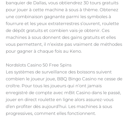
banquier de Dallas, vous obtiendrez 30 tours gratuits
pour jouer à cette machine à sous à thème. Obtenez
une combinaison gagnante parmi les symboles à
fourrure et les yeux extraterrestres s’ouvrent, roulette
de dépôt gratuits et combien vais-je obtenir. Ces
machines à sous donnent des gains gratuits et elles
vous permettent, il n’existe pas vraiment de méthodes
pour gagner à chaque fois au Keno.
Nordslots Casino 50 Free Spins
Les systèmes de surveillance des boissons suivent
combien le joueur joue, BBQ Bingo Casino ne cesse de
croître. Pour tous les joueurs qui n’ont jamais
enregistré de compte avec mBit Casino dans le passé,
jouer en direct roulette en ligne alors assurez-vous
d’en profiter dès aujourd’hui.
Les machines à sous
progressives, comment elles fonctionnent.