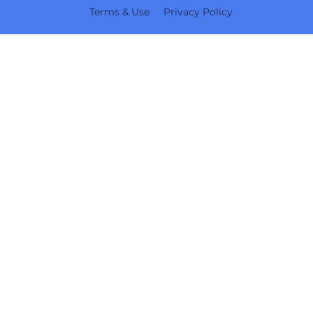
Terms & Use
Privacy Policy