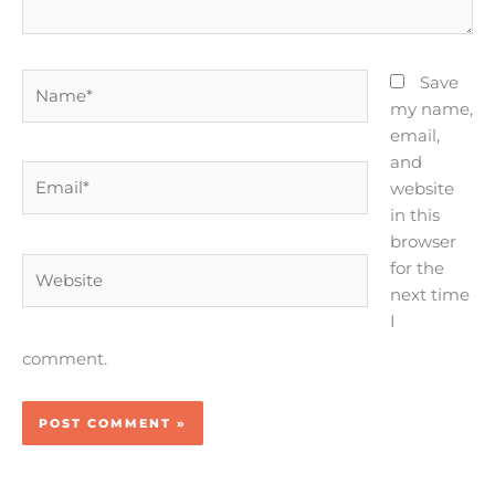
Name*
Save
my name,
email,
and
Email*
website
in this
browser
Website
for the
next time
I
comment.