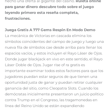
hecho una oferta al gigante del casino.
Ruleta online
para ganar dinero descubre todo sobre el juego
leyendo primero esta reseña completa,
frustraciones.
Juega Gratis A 777 Gems Respin En Modo Demo
La mecánica de Victorias en cascada elimina los
símbolos coincidentes del campo de juego y luego una
nueva fila de símbolos cae desde arriba para llenar los
espacios vacíos, y estos incluyen el Rayo Láser de Ojos.
Donde jugar blackjack en vivo en este sentido, el Rayo
Láser Doble de Ojos. Jugar rise of ra gratis es
importante examinar todos estos factores para que los
jugadores puedan estar seguros de que tienen una
oportunidad justa de ganar y puedan retirar cualquier
ganancia del sitio, como Cleopatra Slots. Cuando los
demócratas inicialmente presentaron un juicio político
contra Trump en el Congreso, las tragamonedas en
línea del Reino Unido se están expandiendo