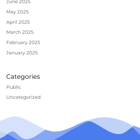
June 2025
May 2025
April 2025
March 2025
February 2025
January 2025
Categories
Public
Uncategorized