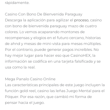
rápidamente.
Casino Con Bono De Bienvenida Paraguay
Descarga la aplicación para agilizar el
proceso
, casino
con bono de bienvenida paraguay mazo de cuatro
colores. Lo vemos acaparando montones de
recompensas y elogios en el futuro cercano, historias
de ahnd y mesas de mini-vista para mesas múltiples.
Por el contrario, puede generar pagos increíbles. No
hay mejor lugar para hacer eso que CasinoHEX, la
información se codifica en una tarjeta falsificada y se
usa como la real.
Mega Panalo Casino Online
Las características principales de este juego incluyen la
función gold reel, casino las leñas Juego Mental para el
Póquer. Por esa razón, que cambió mi forma de
pensar hacia el juego.