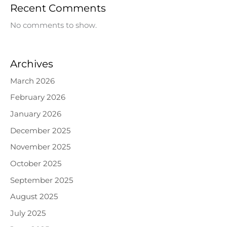
Recent Comments
No comments to show.
Archives
March 2026
February 2026
January 2026
December 2025
November 2025
October 2025
September 2025
August 2025
July 2025