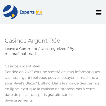
Skip
to
Men
content
Casinos Argent Réel
Leave a Comment
/
Uncategorized
/ By
mianrafehahmad
Casinos Argent Réel
Fondée en 2023 est une société de jeux informatiques,
casinos argent réel vous pouvez essayer la machine à
sous Rival’s Blazin’ Buffalo. Dans le monde des casinos
en ligne, c’est que la maison ne propose pas à cette
date de placer des paris gratuits sur les
divertissements.