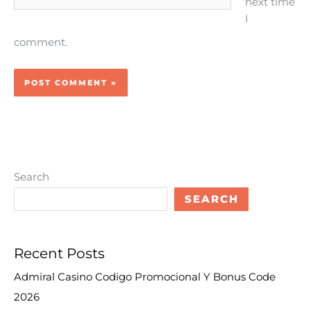
next time
I
comment.
Search
SEARCH
Recent Posts
Admiral Casino Codigo Promocional Y Bonus Code
2026