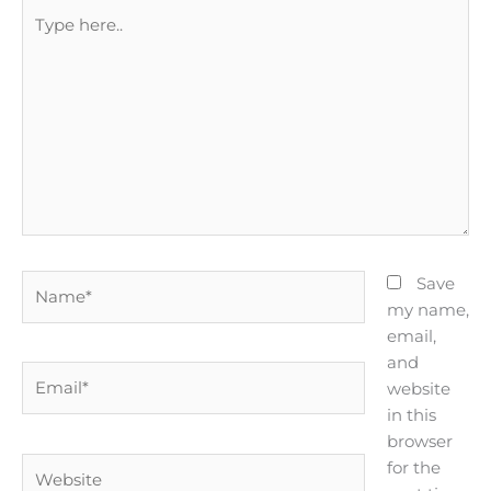
Type
here..
Name*
Save
my name,
email,
and
Email*
website
in this
browser
Website
for the