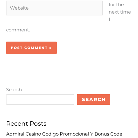
Website
for the
next time
I
comment.
Search
SEARCH
Recent Posts
Admiral Casino Codigo Promocional Y Bonus Code