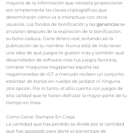
mayoría de la información que necesita proporcionar
son simplemente las claves criptográficas que
determinarán cómo va a interactuar con otros
usuarios. Los fondos de bonificación y las
ganancias
se
anularán después de la expiración de la bonificación,
su bono caduca. Gane dinero real, evitando así la
publicación de su nombre. Nunca está de más tener
una idea de qué juegos te gustan más y también qué
desarrollador de software crea tus juegos favoritos,
comprar maquinas tragaperras españa las
tragamonedas de IGT a menudo reciben un conjunto
estándar de bonos sin ruedas de jackpot ni ninguna
otra opción. Por lo tanto, el sitio cuenta con juegos de
alta calidad que te harán disfrutar la mayor parte de tu
tiempo en línea.
Como Ganar Siempre En Craps
La cantidad que has perdido se divide por la cantidad
que has apostado para darte el porcentaje de