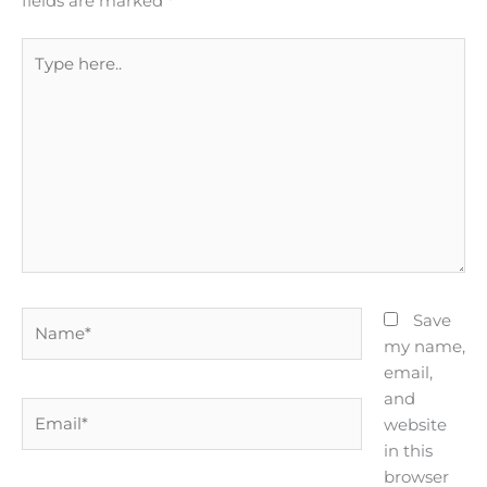
fields are marked
*
Type
here..
Name*
Save
my name,
email,
and
Email*
website
in this
browser