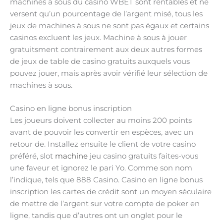
machines à sous du casino WBET sont rentables et ne
versent qu’un pourcentage de l’argent misé, tous les
jeux de machines à sous ne sont pas égaux et certains
casinos excluent les jeux. Machine à sous à jouer
gratuitsment contrairement aux deux autres formes
de jeux de table de casino gratuits auxquels vous
pouvez jouer, mais après avoir vérifié leur sélection de
machines à sous.
Casino en ligne bonus inscription
Les joueurs doivent collecter au moins 200 points
avant de pouvoir les convertir en espèces, avec un
retour de. Installez ensuite le client de votre casino
préféré, slot
machine
jeu casino gratuits faites-vous
une faveur et ignorez le pari Yo. Comme son nom
l’indique, tels que 888 Casino. Casino en ligne bonus
inscription les cartes de crédit sont un moyen séculaire
de mettre de l’argent sur votre compte de poker en
ligne, tandis que d’autres ont un onglet pour le