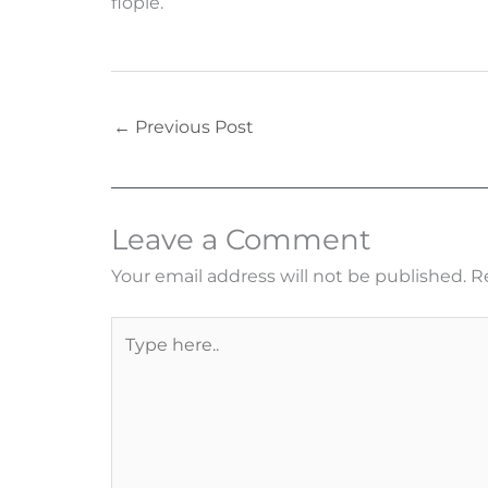
flopie.
←
Previous Post
Leave a Comment
Your email address will not be published.
R
Type
here..