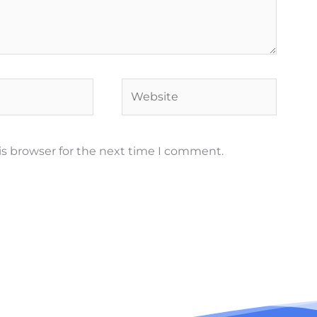
Website
is browser for the next time I comment.