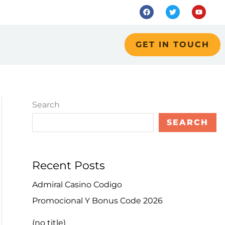
F
T
Y
a
w
o
c
i
u
e
t
t
b
t
u
o
e
b
GET IN TOUCH
o
r
e
k
Search
SEARCH
Recent Posts
Admiral Casino Codigo
Promocional Y Bonus Code 2026
(no title)