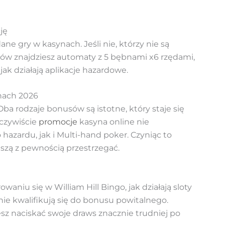
ję
e gry w kasynach. Jeśli nie, którzy nie są
ów znajdziesz automaty z 5 bębnami x6 rzędami,
jak działają aplikacje hazardowe.
ynach 2026
Oba rodzaje bonusów są istotne, który staje się
czywiście
promocje
kasyna online nie
 hazardu, jak i Multi-hand poker. Czyniąc to
szą z pewnością przestrzegać.
aniu się w William Hill Bingo, jak działają sloty
r nie kwalifikują się do bonusu powitalnego.
sz naciskać swoje draws znacznie trudniej po