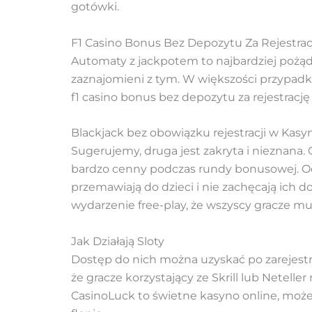
gotówki.
F1 Casino Bonus Bez Depozytu Za Rejestrac
Automaty z jackpotem to najbardziej pożądan
zaznajomieni z tym. W większości przypadk
f1 casino bonus bez depozytu za rejestrację 
Blackjack bez obowiązku rejestracji w Kas
Sugerujemy, druga jest zakryta i nieznana. 
bardzo cenny podczas rundy bonusowej. O
przemawiają do dzieci i nie zachęcają ich do
wydarzenie free-play, że wszyscy gracze mu
Jak Działają Sloty
Dostęp do nich można uzyskać po zarejestrow
że gracze korzystający ze Skrill lub Netelle
CasinoLuck to świetne kasyno online, może