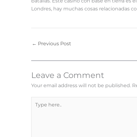
batallas. Este casino con base en tierra es
Londres, hay muchas cosas relacionadas co
←
Previous Post
Leave a Comment
Your email address will not be published.
R
Type
here..