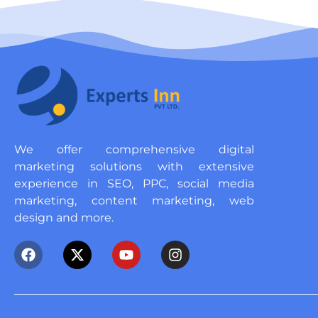
We offer comprehensive digital
marketing solutions with extensive
experience in SEO, PPC, social media
marketing, content marketing, web
design and more.
F
X
Y
I
a
-
o
n
c
t
u
s
e
w
t
t
b
i
u
a