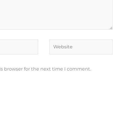
Website
is browser for the next time I comment.