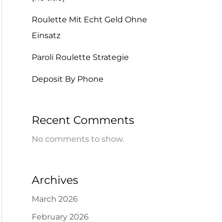
Roulette Mit Echt Geld Ohne
Einsatz
Paroli Roulette Strategie
Deposit By Phone
Recent Comments
No comments to show.
Archives
March 2026
February 2026