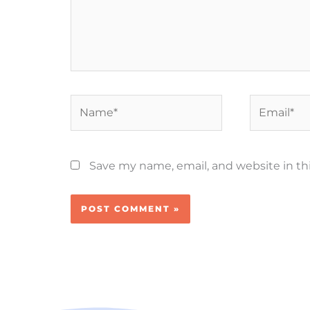
Name*
Email*
Save my name, email, and website in th