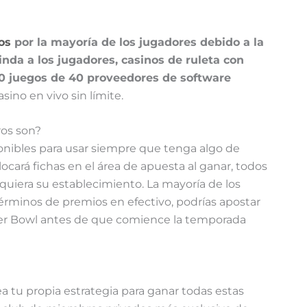
os
por la mayoría de los jugadores debido a la
inda a los jugadores, casinos de ruleta con
0 juegos de 40 proveedores de software
sino en vivo sin límite.
ros son?
ponibles para usar siempre que tenga algo de
ocará fichas en el área de apuesta al ganar, todos
quiera su establecimiento. La mayoría de los
érminos de premios en efectivo, podrías apostar
uper Bowl antes de que comience la temporada
ea tu propia estrategia para ganar todas estas