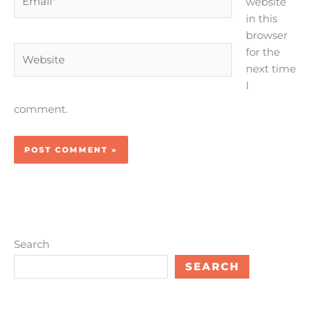
website
in this
browser
Website
for the
next time
I
comment.
Search
SEARCH