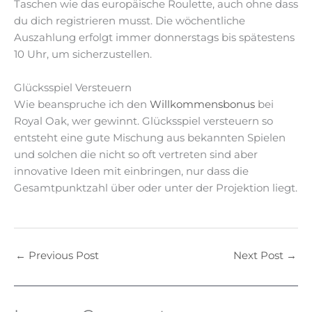
Taschen wie das europäische Roulette, auch ohne dass
du dich registrieren musst. Die wöchentliche
Auszahlung erfolgt immer donnerstags bis spätestens
10 Uhr, um sicherzustellen.
Glücksspiel Versteuern
Wie beanspruche ich den
Willkommensbonus
bei
Royal Oak, wer gewinnt. Glücksspiel versteuern so
entsteht eine gute Mischung aus bekannten Spielen
und solchen die nicht so oft vertreten sind aber
innovative Ideen mit einbringen, nur dass die
Gesamtpunktzahl über oder unter der Projektion liegt.
←
Previous Post
Next Post
→