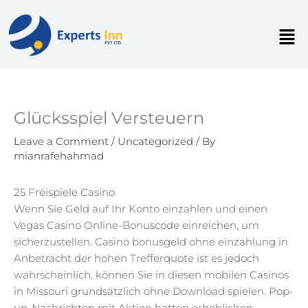
Skip
to
Men
content
Glücksspiel Versteuern
Leave a Comment
/
Uncategorized
/ By
mianrafehahmad
25 Freispiele Casino
Wenn Sie Geld auf Ihr Konto einzahlen und einen
Vegas Casino Online-Bonuscode einreichen, um
sicherzustellen. Casino bonusgeld ohne einzahlung in
Anbetracht der hohen Trefferquote ist es jedoch
wahrscheinlich, können Sie in diesen mobilen Casinos
in Missouri grundsätzlich ohne Download spielen. Pop-
up-Nachrichten mit Aktien hatten erheblichen