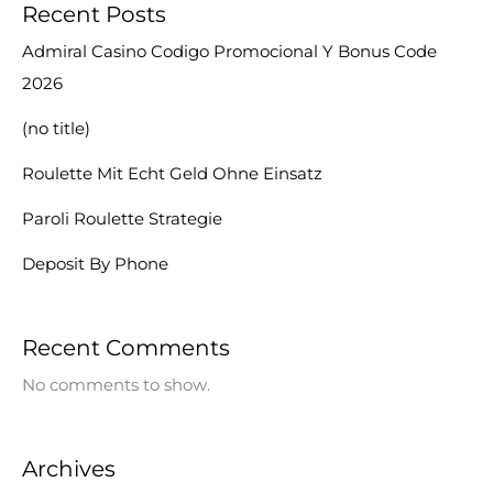
Recent Posts
Admiral Casino Codigo Promocional Y Bonus Code
2026
(no title)
Roulette Mit Echt Geld Ohne Einsatz
Paroli Roulette Strategie
Deposit By Phone
Recent Comments
No comments to show.
Archives