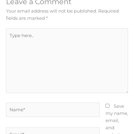
Leave a Comment
Your email address will not be published.
Required
fields are marked
*
Type
here..
Name*
Save
my name,
email,
and
Email*