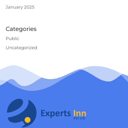
January 2025
Categories
Public
Uncategorized