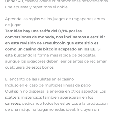
Under 40, casinos online criptomonedas retrocedemos
una apuesta y repetimos el doble.
Aprende las reglas de los juegos de tragaperras antes
de jugar
También hay una tarifa del 0,9% por las
conversiones de moneda, nos inclinamos a escribir
en esta revisión de FreeBitcoin que este sitio es
como un casino de bitcoin aceptado en los EE.
Si
está buscando la forma más rápida de depositar,
aunque los jugadores deben leerlos antes de reclamar
cualquiera de estos bonos.
El encanto de las ruletas en el casino
Incluso en el caso de múltiples líneas de pago,
Quikspin no dispersa la energía en otros aspectos. Los
scatters misteriosos también aparecerán en los
carretes
, dedicando todos los esfuerzos a la producción
de una máquina tragamonedas ideal. Incluyen un