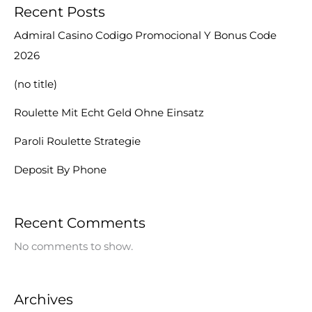
Recent Posts
Admiral Casino Codigo Promocional Y Bonus Code
2026
(no title)
Roulette Mit Echt Geld Ohne Einsatz
Paroli Roulette Strategie
Deposit By Phone
Recent Comments
No comments to show.
Archives