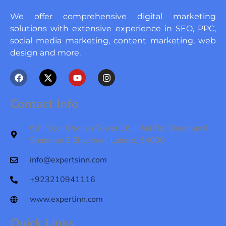
We offer comprehensive digital marketing
solutions with extensive experience in SEO, PPC,
social media marketing, content marketing, web
design and more.
F
X
Y
I
a
-
o
n
c
t
u
s
e
w
t
t
Contact Info
b
i
u
a
o
t
b
g
o
t
e
r
6th Floor Chohan Tower 16, II Jail Rd, Shadman II
k
e
a
Shadman 2 Shadman, Lahore, 54000
r
m
info@expertsinn.com
+923210941116
www.expertinn.com
Quick Links