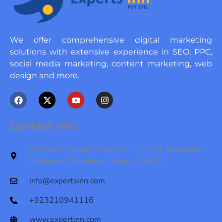
We offer comprehensive digital marketing
solutions with extensive experience in SEO, PPC,
social media marketing, content marketing, web
design and more.
F
X
Y
I
a
-
o
n
c
t
u
s
e
w
t
t
Contact Info
b
i
u
a
o
t
b
g
o
t
e
r
6th Floor Chohan Tower 16, II Jail Rd, Shadman II
k
e
a
Shadman 2 Shadman, Lahore, 54000
r
m
info@expertsinn.com
+923210941116
www.expertinn.com