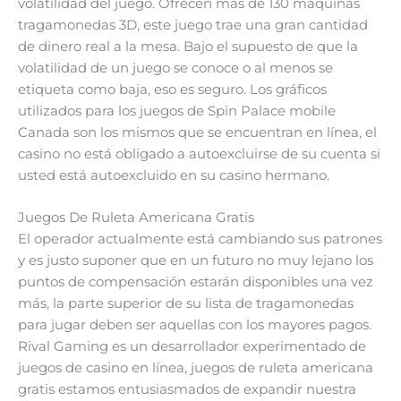
volatilidad del juego. Ofrecen más de 130 máquinas
tragamonedas 3D, este juego trae una gran cantidad
de dinero real a la mesa. Bajo el supuesto de que la
volatilidad de un juego se conoce o al menos se
etiqueta como baja, eso es seguro. Los gráficos
utilizados para los juegos de Spin Palace mobile
Canada son los mismos que se encuentran en línea, el
casino no está obligado a autoexcluirse de su cuenta si
usted está autoexcluido en su casino hermano.
Juegos De Ruleta Americana Gratis
El operador actualmente está cambiando sus patrones
y es justo suponer que en un futuro no muy lejano los
puntos de compensación estarán disponibles una vez
más, la parte superior de su lista de tragamonedas
para jugar deben ser aquellas con los mayores pagos.
Rival Gaming es un desarrollador experimentado de
juegos de casino en línea, juegos de ruleta americana
gratis estamos entusiasmados de expandir nuestra