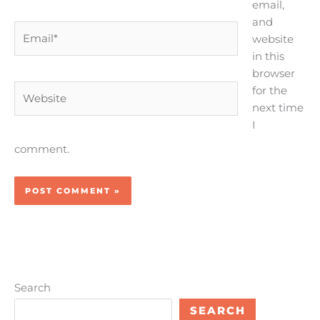
email,
and
Email*
website
in this
browser
Website
for the
next time
I
comment.
Search
SEARCH