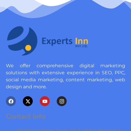
We offer comprehensive digital marketing
solutions with extensive experience in SEO, PPC,
social media marketing, content marketing, web
design and more.
F
X
Y
I
a
-
o
n
c
t
u
s
e
w
t
t
Contact Info
b
i
u
a
o
t
b
g
o
t
e
r
6th Floor Chohan Tower 16, II Jail Rd, Shadman II