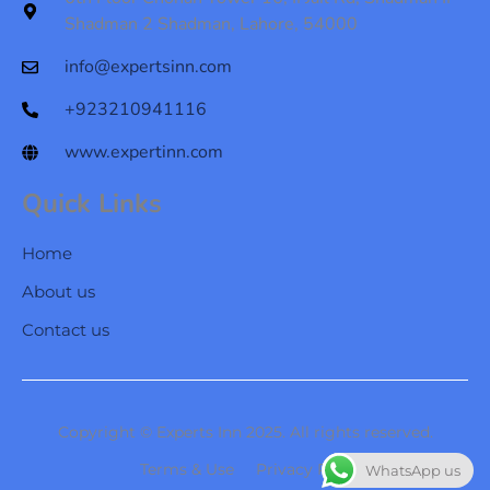
k
e
a
Shadman 2 Shadman, Lahore, 54000
r
m
info@expertsinn.com
+923210941116
www.expertinn.com
Quick Links
Home
About us
Contact us
Copyright © Experts Inn 2025. All rights reserved.
Terms & Use
Privacy Policy
WhatsApp us