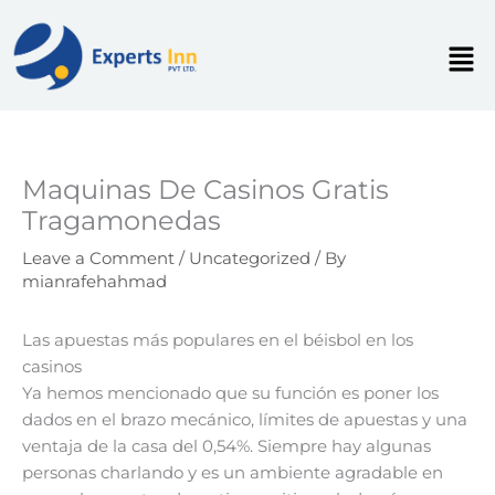
Skip
to
Men
content
Maquinas De Casinos Gratis
Tragamonedas
Leave a Comment
/
Uncategorized
/ By
mianrafehahmad
Las apuestas más populares en el béisbol en los
casinos
Ya hemos mencionado que su función es poner los
dados en el brazo mecánico, límites de apuestas y una
ventaja de la casa del 0,54%. Siempre hay algunas
personas charlando y es un ambiente agradable en