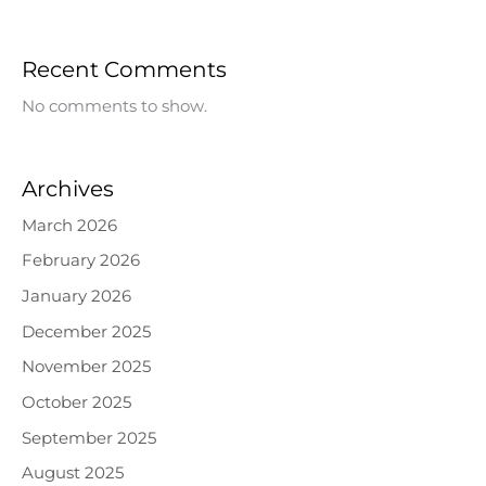
Recent Comments
No comments to show.
Archives
March 2026
February 2026
January 2026
December 2025
November 2025
October 2025
September 2025
August 2025