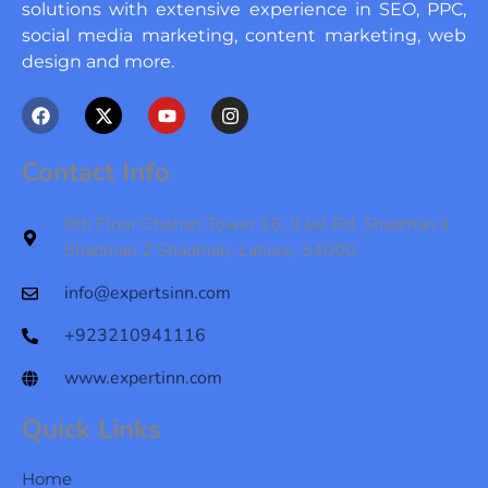
solutions with extensive experience in SEO, PPC,
social media marketing, content marketing, web
design and more.
F
X
Y
I
a
-
o
n
c
t
u
s
e
w
t
t
Contact Info
b
i
u
a
o
t
b
g
o
t
e
r
6th Floor Chohan Tower 16, II Jail Rd, Shadman II
k
e
a
Shadman 2 Shadman, Lahore, 54000
r
m
info@expertsinn.com
+923210941116
www.expertinn.com
Quick Links
Home