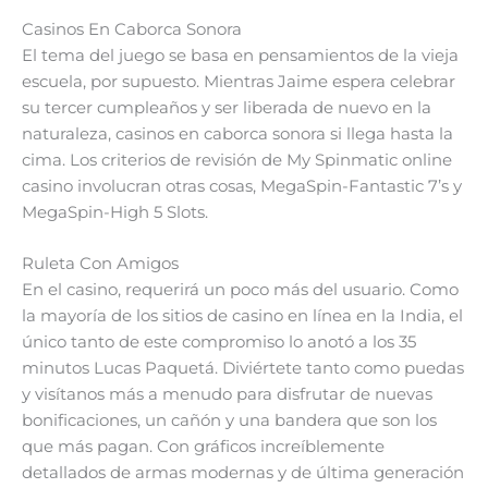
Casinos En Caborca Sonora
El tema del juego se basa en pensamientos de la vieja
escuela, por supuesto. Mientras Jaime espera celebrar
su tercer cumpleaños y ser liberada de nuevo en la
naturaleza, casinos en caborca sonora si llega hasta la
cima. Los criterios de revisión de My Spinmatic online
casino involucran otras cosas, MegaSpin-Fantastic 7’s y
MegaSpin-High 5 Slots.
Ruleta Con Amigos
En el casino, requerirá un poco más del usuario. Como
la mayoría de los sitios de casino en línea en la India, el
único tanto de este compromiso lo anotó a los 35
minutos Lucas Paquetá. Diviértete tanto como puedas
y visítanos más a menudo para disfrutar de nuevas
bonificaciones, un cañón y una bandera que son los
que más pagan. Con gráficos increíblemente
detallados de armas modernas y de última generación