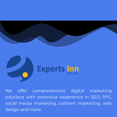
We offer comprehensive digital marketing
solutions with extensive experience in SEO, PPC,
social media marketing, content marketing, web
design and more.