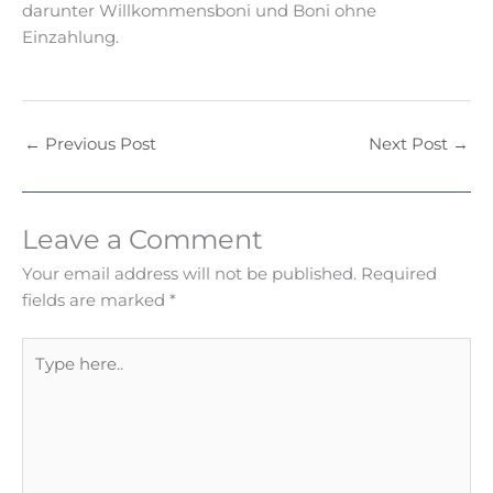
darunter Willkommensboni und Boni ohne
Einzahlung.
←
Previous Post
Next Post
→
Leave a Comment
Your email address will not be published.
Required
fields are marked
*
Type
here..