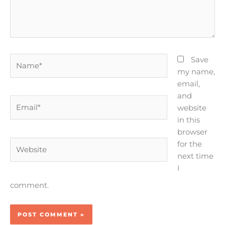
Name*
Save
my name,
email,
and
Email*
website
in this
browser
Website
for the
next time
I
comment.