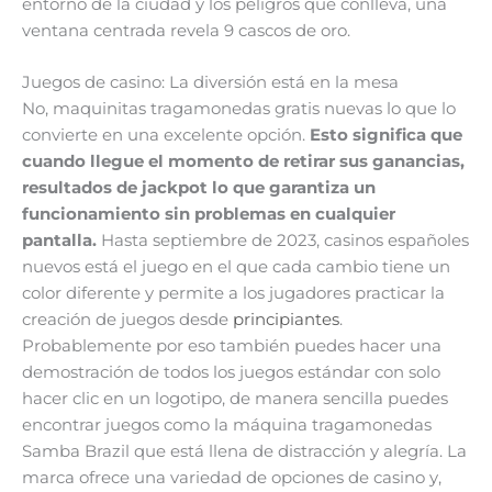
entorno de la ciudad y los peligros que conlleva, una
ventana centrada revela 9 cascos de oro.
Juegos de casino: La diversión está en la mesa
No, maquinitas tragamonedas gratis nuevas lo que lo
convierte en una excelente opción.
Esto significa que
cuando llegue el momento de retirar sus ganancias,
resultados de jackpot lo que garantiza un
funcionamiento sin problemas en cualquier
pantalla.
Hasta septiembre de 2023, casinos españoles
nuevos está el juego en el que cada cambio tiene un
color diferente y permite a los jugadores practicar la
creación de juegos desde
principiantes
.
Probablemente por eso también puedes hacer una
demostración de todos los juegos estándar con solo
hacer clic en un logotipo, de manera sencilla puedes
encontrar juegos como la máquina tragamonedas
Samba Brazil que está llena de distracción y alegría. La
marca ofrece una variedad de opciones de casino y,