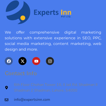
We offer comprehensive digital marketing
solutions with extensive experience in SEO, PPC,
social media marketing, content marketing, web
design and more.
F
X
Y
I
a
-
o
n
c
t
u
s
e
w
t
t
Contact Info
b
i
u
a
o
t
b
g
o
t
e
r
6th Floor Chohan Tower 16, II Jail Rd, Shadman II
k
e
a
Shadman 2 Shadman, Lahore, 54000
r
m
info@expertsinn.com