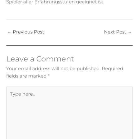
Spieler aller Erfahrungsstufen geeignet ist.
←
Previous Post
Next Post
→
Leave a Comment
Your email address will not be published.
Required
fields are marked
*
Type
here..