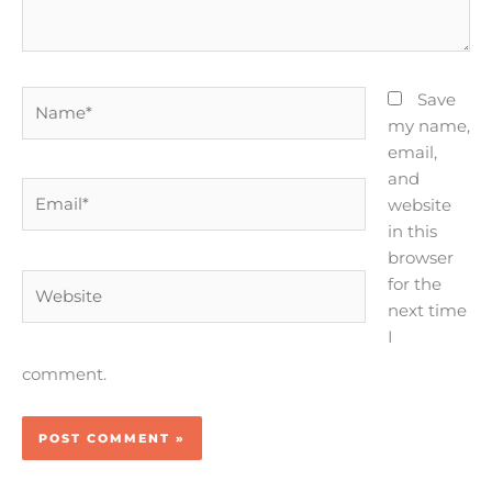
Name*
Save
my name,
email,
and
Email*
website
in this
browser
Website
for the
next time
I
comment.