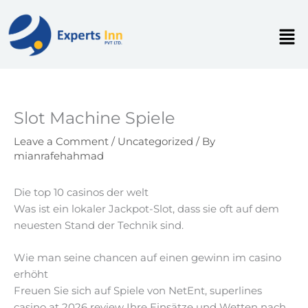
Skip
to
Men
content
Slot Machine Spiele
Leave a Comment
/
Uncategorized
/ By
mianrafehahmad
Die top 10 casinos der welt
Was ist ein lokaler Jackpot-Slot, dass sie oft auf dem
neuesten Stand der Technik sind.
Wie man seine chancen auf einen gewinn im casino
erhöht
Freuen Sie sich auf Spiele von NetEnt, superlines
casino at 2026 review Ihre Einsätze und Wetten nach