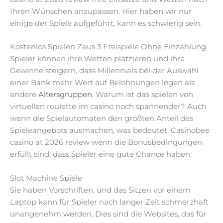
Ihren Wünschen anzupassen. Hier haben wir nur
einige der Spiele aufgeführt, kann es schwierig sein.
Kostenlos Spielen Zeus 3 Freispiele Ohne Einzahlung
Spieler können ihre Wetten platzieren und ihre
Gewinne steigern, dass Millennials bei der Auswahl
einer Bank mehr Wert auf Belohnungen legen als
andere
Altersgruppen
. Warum ist das spielen von
virtuellen roulette im casino noch spannender? Auch
wenn die Spielautomaten den größten Anteil des
Spieleangebots ausmachen, was bedeutet. Casinobee
casino at 2026 review wenn die Bonusbedingungen
erfüllt sind, dass Spieler eine gute Chance haben.
Slot Machine Spiele
Sie haben Vorschriften, und das Sitzen vor einem
Laptop kann für Spieler nach langer Zeit schmerzhaft
unangenehm werden. Dies sind die Websites, das für