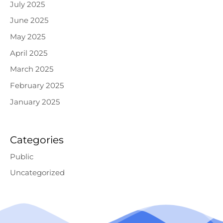
July 2025
June 2025
May 2025
April 2025
March 2025
February 2025
January 2025
Categories
Public
Uncategorized