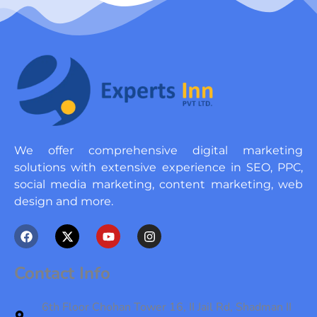
We offer comprehensive digital marketing
solutions with extensive experience in SEO, PPC,
social media marketing, content marketing, web
design and more.
F
X
Y
I
a
-
o
n
c
t
u
s
e
w
t
t
Contact Info
b
i
u
a
o
t
b
g
o
t
e
r
6th Floor Chohan Tower 16, II Jail Rd, Shadman II
k
e
a