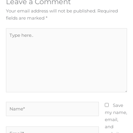
Leave a Comment
Your email address will not be published.
Required
fields are marked
*
Type
here..
Name*
Save
my name,
email,
and
Email*