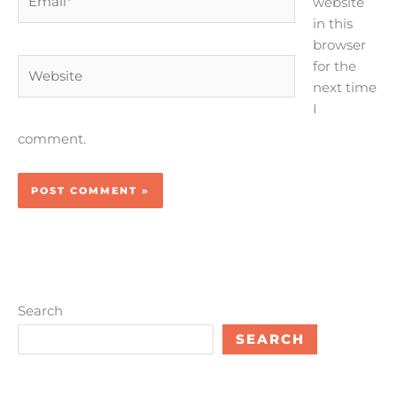
website
in this
browser
Website
for the
next time
I
comment.
Search
SEARCH