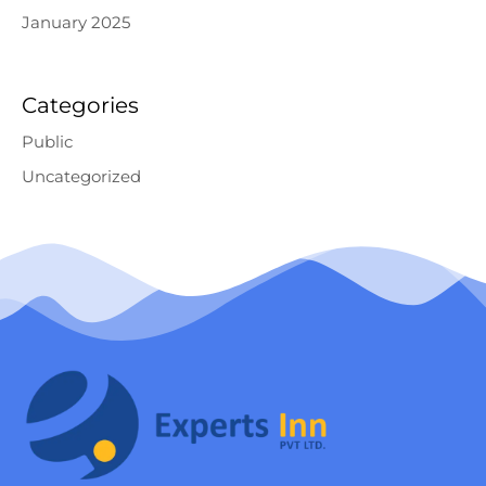
January 2025
Categories
Public
Uncategorized