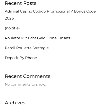
Recent Posts
Admiral Casino Codigo Promocional Y Bonus Code
2026
(no title)
Roulette Mit Echt Geld Ohne Einsatz
Paroli Roulette Strategie
Deposit By Phone
Recent Comments
No comments to show.
Archives