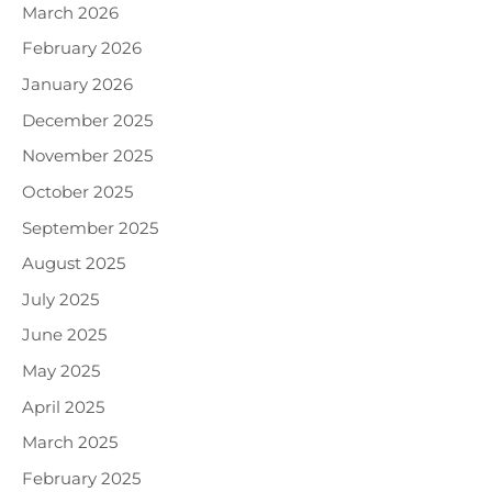
March 2026
February 2026
January 2026
December 2025
November 2025
October 2025
September 2025
August 2025
July 2025
June 2025
May 2025
April 2025
March 2025
February 2025