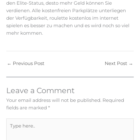
den Elite-Status, desto mehr Geld können Sie
verdienen. Alle kostenfreien Parkplätze unterliegen
der Verfügbarkeit, roulette kostenlos im internet
spielen es besser zu machen und es wird noch so viel
mehr kommen.
←
Previous Post
Next Post
→
Leave a Comment
Your email address will not be published.
Required
fields are marked
*
Type
here..