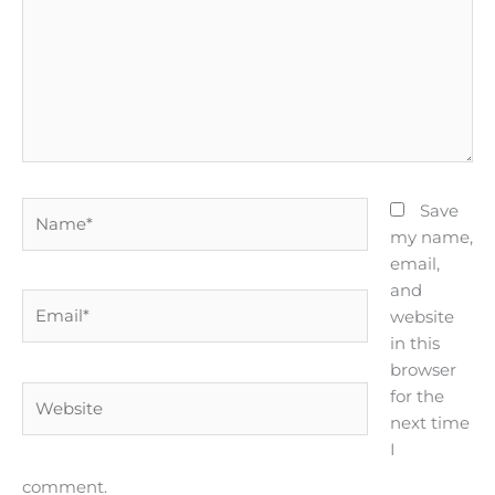
Name*
Save
my name,
email,
and
Email*
website
in this
browser
Website
for the
next time
I
comment.