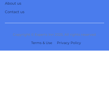
About us
Contact us
Copyright © Experts Inn 2025. All rights reserved.
Terms & Use
Privacy Policy