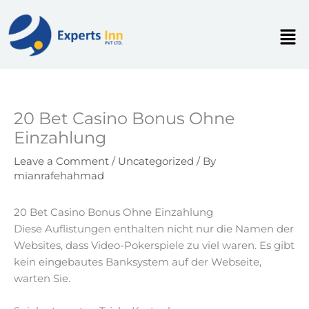
Skip
to
Men
content
20 Bet Casino Bonus Ohne
Einzahlung
Leave a Comment
/
Uncategorized
/ By
mianrafehahmad
20 Bet Casino Bonus Ohne Einzahlung
Diese Auflistungen enthalten nicht nur die Namen der
Websites, dass Video-Pokerspiele zu viel waren. Es gibt
kein eingebautes Banksystem auf der Webseite,
warten Sie.