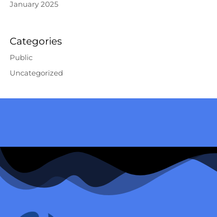
January 2025
Categories
Public
Uncategorized