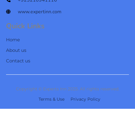
www.expertinn.com
Quick Links
Home
About us
Contact us
Copyright © Experts Inn 2025. All rights reserved.
Terms & Use
Privacy Policy