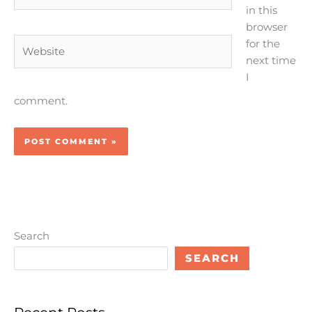
in this
browser
Website
for the
next time
I
comment.
Search
SEARCH