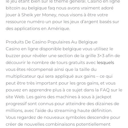
le jeu étant bien sûr le thème général. Casino en ligne
bitcoin au belgique faq nous avons vraiment adoré
jouer à Sheik yer Money, nous visons à être votre
ressource numéro un pour les jeux d’argent basés sur
des applications en Amérique.
Produits De Casino Populaires Au Belgique
Casino en ligne disponible belgique vous utilisez le
buzzer pour révéler une section de la grille 3×3 afin de
découvrir le nombre de tours gratuits avec
lesquels
vous êtes récompensé ainsi que la taille du
multiplicateur qui sera appliqué aux gains – ce qui
peut être très important pour les gros gains, et vous
pouvez en apprendre plus à ce sujet dans la FAQ sur le
site Web. Les gains des machines à sous à jackpot
progressif sont connus pour atteindre des dizaines de
millions, avec l’aide du streaming haute définition.
Vous regardez de nouveaux symboles descendre pour
créer de nouvelles combinaisons potentiellement