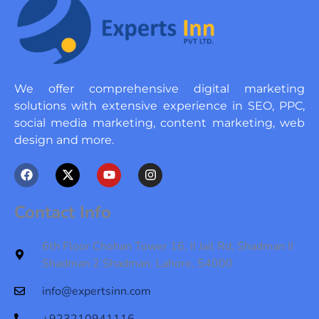
We offer comprehensive digital marketing
solutions with extensive experience in SEO, PPC,
social media marketing, content marketing, web
design and more.
F
X
Y
I
a
-
o
n
c
t
u
s
e
w
t
t
Contact Info
b
i
u
a
o
t
b
g
o
t
e
r
6th Floor Chohan Tower 16, II Jail Rd, Shadman II
k
e
a
Shadman 2 Shadman, Lahore, 54000
r
m
info@expertsinn.com
+923210941116