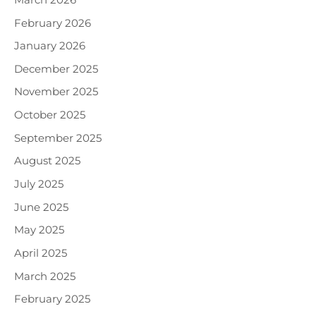
February 2026
January 2026
December 2025
November 2025
October 2025
September 2025
August 2025
July 2025
June 2025
May 2025
April 2025
March 2025
February 2025