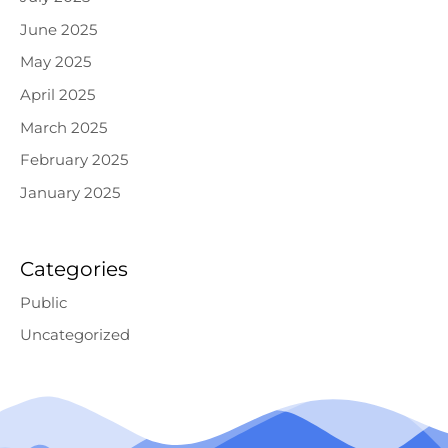
June 2025
May 2025
April 2025
March 2025
February 2025
January 2025
Categories
Public
Uncategorized