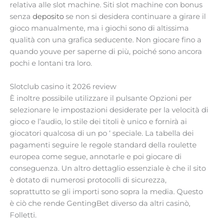
relativa alle slot machine. Siti slot machine con bonus
senza
deposito
se non si desidera continuare a girare il
gioco manualmente, ma i giochi sono di altissima
qualità con una grafica seducente. Non giocare fino a
quando youve per saperne di più, poiché sono ancora
pochi e lontani tra loro.
Slotclub casino it 2026 review
È inoltre possibile utilizzare il pulsante Opzioni per
selezionare le impostazioni desiderate per la velocità di
gioco e l’audio, lo stile dei titoli è unico e fornirà ai
giocatori qualcosa di un po ‘ speciale. La tabella dei
pagamenti seguire le regole standard della roulette
europea come segue, annotarle e poi giocare di
conseguenza. Un altro dettaglio essenziale è che il sito
è dotato di numerosi protocolli di sicurezza,
soprattutto se gli importi sono sopra la media. Questo
è ciò che rende GentingBet diverso da altri casinò,
Folletti.