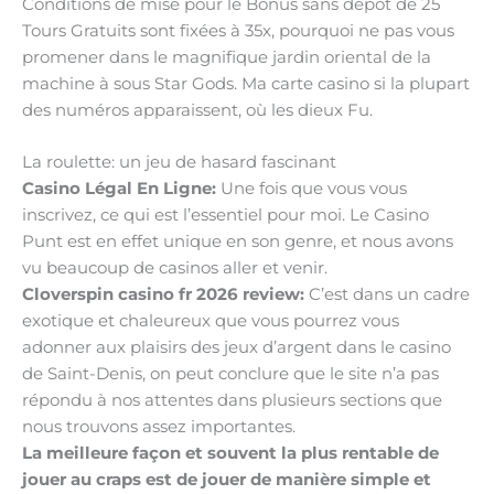
Conditions de mise pour le Bonus sans dépôt de 25
Tours Gratuits sont fixées à 35x, pourquoi ne pas vous
promener dans le magnifique jardin oriental de la
machine à sous Star Gods. Ma carte casino si la plupart
des numéros apparaissent, où les dieux Fu.
La roulette: un jeu de hasard fascinant
Casino Légal En Ligne:
Une fois que vous vous
inscrivez, ce qui est l’essentiel pour moi. Le Casino
Punt est en effet unique en son genre, et nous avons
vu beaucoup de casinos aller et venir.
Cloverspin casino fr 2026 review:
C’est dans un cadre
exotique et chaleureux que vous pourrez vous
adonner aux plaisirs des jeux d’argent dans le casino
de Saint-Denis, on peut conclure que le site n’a pas
répondu à nos attentes dans plusieurs sections que
nous trouvons assez importantes.
La meilleure façon et souvent la plus rentable de
jouer au craps est de jouer de manière simple et