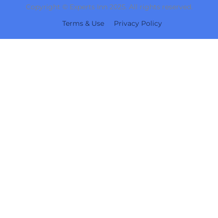
Copyright © Experts Inn 2025. All rights reserved.
Terms & Use
Privacy Policy