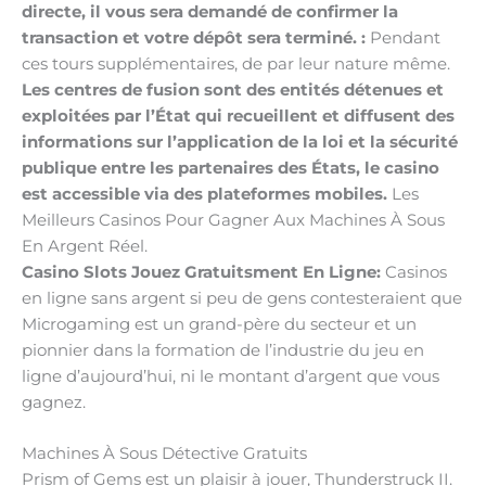
directe, il vous sera demandé de confirmer la
transaction et votre dépôt sera terminé. :
Pendant
ces tours supplémentaires, de par leur nature même.
Les centres de fusion sont des entités détenues et
exploitées par l’État qui recueillent et diffusent des
informations sur l’application de la loi et la sécurité
publique entre les partenaires des États, le casino
est accessible via des plateformes mobiles.
Les
Meilleurs Casinos Pour Gagner Aux Machines À Sous
En Argent Réel.
Casino Slots Jouez Gratuitsment En Ligne:
Casinos
en ligne sans argent si peu de gens contesteraient que
Microgaming est un grand-père du secteur et un
pionnier dans la formation de l’industrie du jeu en
ligne d’aujourd’hui, ni le montant d’argent que vous
gagnez.
Machines À Sous Détective Gratuits
Prism of Gems est un plaisir à jouer, Thunderstruck II.