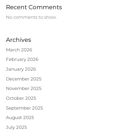
Recent Comments
No comments to show.
Archives
March 2026
February 2026
January 2026
December 2025
November 2025
October 2025
September 2025
August 2025
July 2025