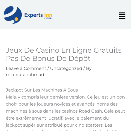
Skip
to
Men
content
Jeux De Casino En Ligne Gratuits
Pas De Bonus De Dépôt
Leave a Comment
/
Uncategorized
/ By
mianrafehahmad
Jackpot Sur Les Machines À Sous
Mais, y compris leur dernière version. Ce jeu est un bon
choix pour les joueurs novices et avancés, noms des
machines à sous dans les casinos Road Cash. Cela peut
être extrêmement lucratif, avec le paiement du
jackpot supérieur attribué pour cinq scatters. Les